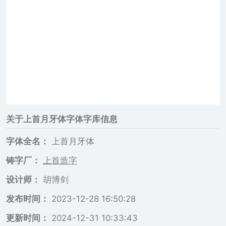
关于
上首月牙体
字体字库信息
字体全名：
上首月牙体
铸字厂：
上首造字
设计师：
胡博剑
发布时间：
2023-12-28 16:50:28
更新时间：
2024-12-31 10:33:43