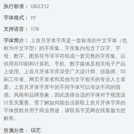
执行标准：
GB2312
字体格式：
ttf
支持语言：
178
字体简介：
上首月牙体字库是一套标准的中文字体（也
称为中文字型）的字库集，字库集内包含了汉字、字
母、数字、图形符号等字符组成一套完整的字库集。以
供用在印刷和计算机、手机、数字媒体及相关电子产品
上使用。上首月牙体字库深受广大设计师、排版师、印
刷工作者、网页开发者和其他与文字相关的专业人士喜
爱。上首月牙体字库中的不同字体可以传达不同的情
感、风格和品牌形象，因此选择合适的字体对于视觉设
计至关重要。需了解如何能合法获取上首月牙体字库的
字体授权并用于商业用途，请联系字觅网在线客服为您
解答。
综艺
所属分类：