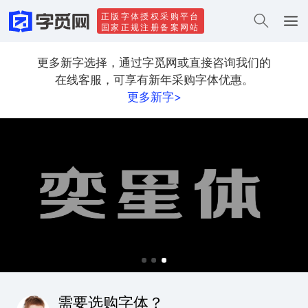
正版字体授权采购平台
国家正规注册备案网站
更多新字选择，通过字觅网或直接咨询我们的
在线客服，可享有新年采购字体优惠。
更多新字>
需要选购字体？