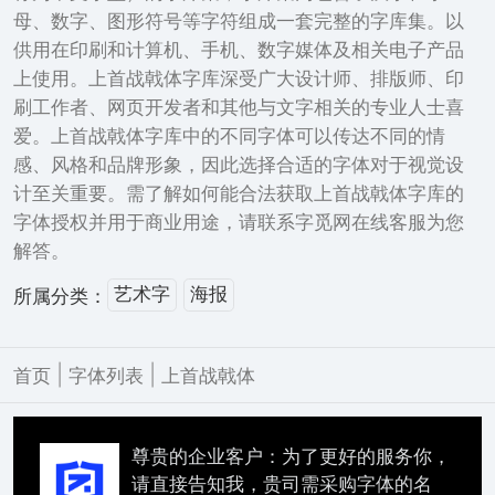
母、数字、图形符号等字符组成一套完整的字库集。以
供用在印刷和计算机、手机、数字媒体及相关电子产品
上使用。上首战戟体字库深受广大设计师、排版师、印
刷工作者、网页开发者和其他与文字相关的专业人士喜
爱。上首战戟体字库中的不同字体可以传达不同的情
感、风格和品牌形象，因此选择合适的字体对于视觉设
计至关重要。需了解如何能合法获取上首战戟体字库的
字体授权并用于商业用途，请联系字觅网在线客服为您
解答。
艺术字
海报
所属分类：
|
|
首页
字体列表
上首战戟体
尊贵的企业客户：为了更好的服务你，
请直接告知我，贵司需采购字体的名