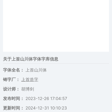
关于
上首山川体
字体字库信息
字体全名：
上首山川体
铸字厂：
上首造字
设计师：
胡博剑
发布时间：
2023-12-26 17:04:57
更新时间：
2024-12-31 10:10:23