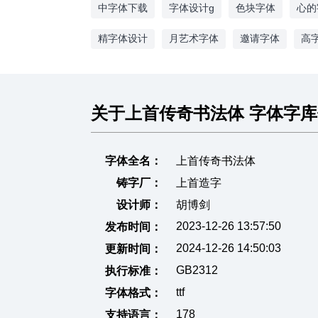
中字体下载
字体设计g
色块字体
心的
精字体设计
月艺术字体
邀请字体
高
关于上首传奇书法体 字体字
字体全名：
上首传奇书法体
铸字厂：
上首造字
设计师：
胡博剑
2023-12-26 13:57:50
发布时间：
2024-12-26 14:50:03
更新时间：
GB2312
执行标准：
ttf
字体格式：
178
支持语言：