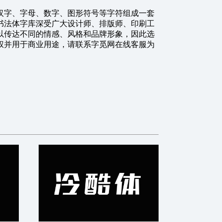
汉字、字母、数字、图形符号等字符组成一套
书法体字库深受广大设计师、排版师、印刷工
以传达不同的情感、风格和品牌形象，因此选
权并用于商业用途，请联系字觅网在线客服为