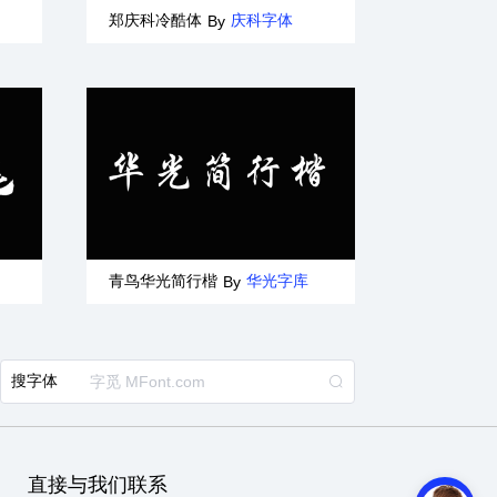
郑庆科冷酷体
庆科字体
By
青鸟华光简行楷
华光字库
By
搜字体
直接与我们联系