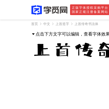
正版字体授权采购平台
国家正规注册备案网站
首页
中文
上首造字
上首传奇书法体
点击下方文字可以编辑，查看字体效