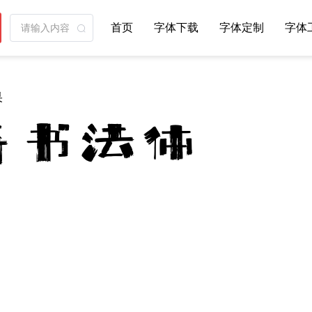
首页
字体下载
字体定制
字体
果