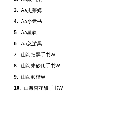
Aa史莱姆
3.
Aa小隶书
4.
Aa星轨
5.
Aa悠游黑
6.
山海拙黑手书W
7.
山海朱砂痣手书W
8.
山海颜楷W
9.
山海杏花酿手书W
10.