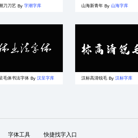
潮刀刀艺
字潮字库
山海新青年
山海字库
By
By
呈毛体书法字体
汉呈字库
汉标高清锐毛
汉标字库
By
By
字体工具
快捷找字入口