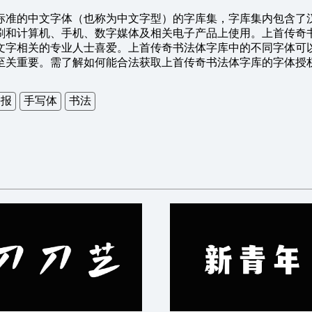
标准的中文字体（也称为中文字型）的字库集，字库集内包含了
刷和计算机、手机、数字媒体及相关电子产品上使用。上首传奇
文字相关的专业人士喜爱。上首传奇书法体字库中的不同字体可
至关重要。需了解如何能合法获取上首传奇书法体字库的字体授
海报
手写体
书法