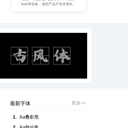
ipad等设备，虚拟产品不支持退款。
最新字体
更多>>
Aa叠影黑
1.
Aa散仙集
2.