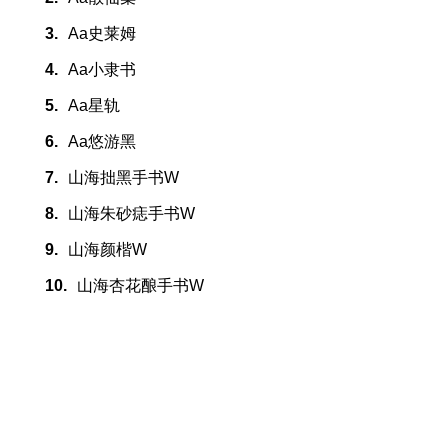
Aa史莱姆
3.
Aa小隶书
4.
Aa星轨
5.
Aa悠游黑
6.
山海拙黑手书W
7.
山海朱砂痣手书W
8.
山海颜楷W
9.
山海杏花酿手书W
10.