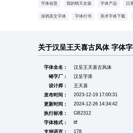
字体创意
我的晴天女孩
字体产品
日
涂鸦英文字体
字体行书
美术字体下载
关于汉呈王天喜古风体 字体
字体全名：
汉呈王天喜古风体
铸字厂：
汉呈字库
设计师：
王天喜
2023-12-19 17:00:31
发布时间：
2024-12-26 14:34:42
更新时间：
GB2312
执行标准：
ttf
字体格式：
178
支持语言：