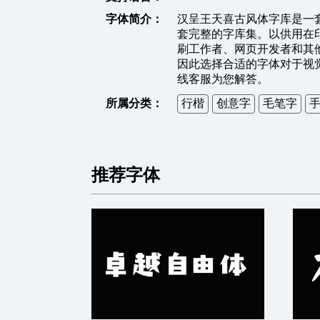
字体简介：
汉呈王天喜古风体字库是一
套完整的字库集。以供用在
刷工作者、网页开发者和其
因此选择合适的字体对于视
线客服为您解答。
所属分类：
行楷
创意字
毛笔字
推荐字体