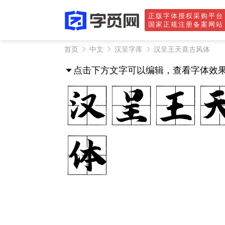
正版字体授权采购平台
国家正规注册备案网站
首页
中文
汉呈字库
汉呈王天喜古风体
点击下方文字可以编辑，查看字体效