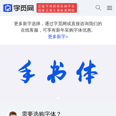
正版字体授权采购平台
国家正规注册备案网站
更多新字选择，通过字觅网或直接咨询我们的
在线客服，可享有新年采购字体优惠。
更多新字>
需要选购字体？