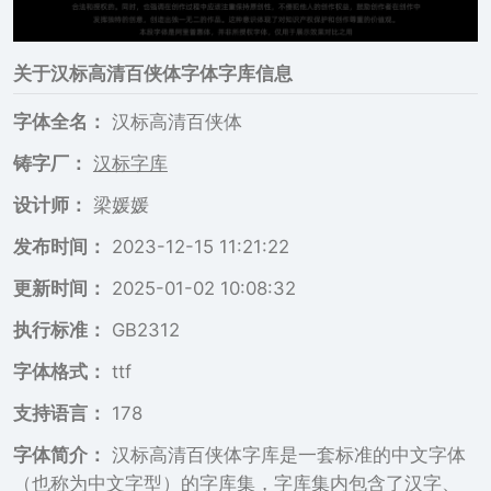
关于
汉标高清百侠体
字体字库信息
字体全名：
汉标高清百侠体
铸字厂：
汉标字库
设计师：
梁媛媛
发布时间：
2023-12-15 11:21:22
更新时间：
2025-01-02 10:08:32
执行标准：
GB2312
字体格式：
ttf
支持语言：
178
字体简介：
汉标高清百侠体字库是一套标准的中文字体
（也称为中文字型）的字库集，字库集内包含了汉字、