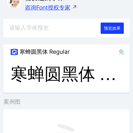
咨询Font授权专家
↗
预览效果
寒蝉圆黑体 Regular
免
寒蝉圆黑体 Regular
案例图