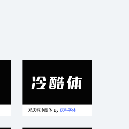
郑庆科冷酷体
庆科字体
By