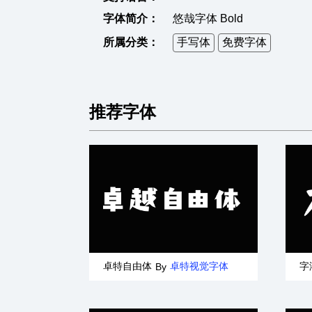
字体简介：
悠哉字体 Bold
所属分类：
手写体
免费字体
推荐字体
卓特自由体
卓特视觉字体
字
By