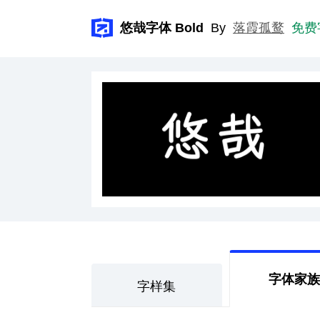
By
悠哉字体 Bold
落霞孤鹜
免费
字体家
字样集