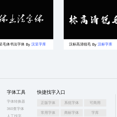
呈毛体书法字体
汉呈字库
汉标高清锐毛
汉标字库
By
By
字体工具
快捷找字入口
字体转换器
正版字体
系统字体
可商用
360查字体
常用字体
商标字体
字库
人工找字