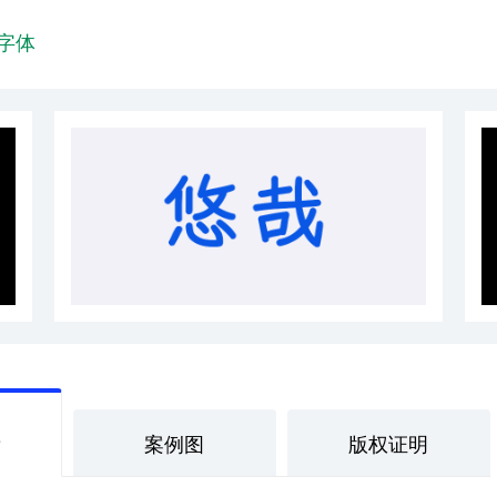
字体
族
案例图
版权证明