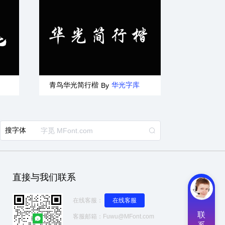
青鸟华光简行楷
华光字库
By
搜字体
直接与我们联系
在线客服：
在线客服
联
客服邮箱：
Fuwu@MFont.com