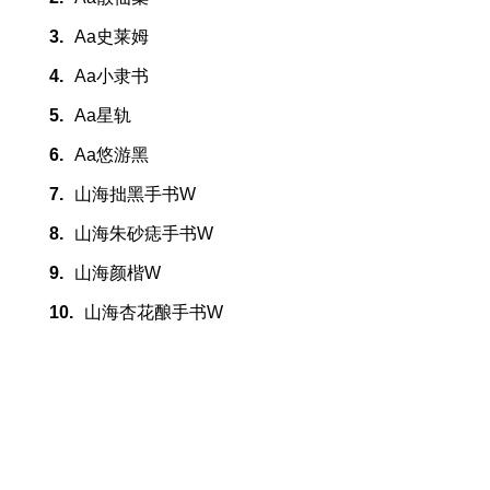
Aa史莱姆
3.
Aa小隶书
4.
Aa星轨
5.
Aa悠游黑
6.
山海拙黑手书W
7.
山海朱砂痣手书W
8.
山海颜楷W
9.
山海杏花酿手书W
10.