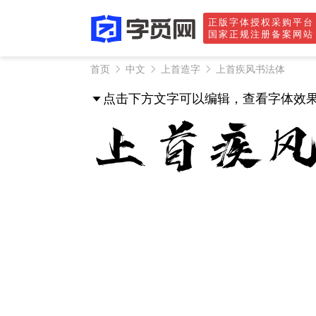
正版字体授权采购平台
国家正规注册备案网站
首页
中文
上首造字
上首疾风书法体
点击下方文字可以编辑，查看字体效