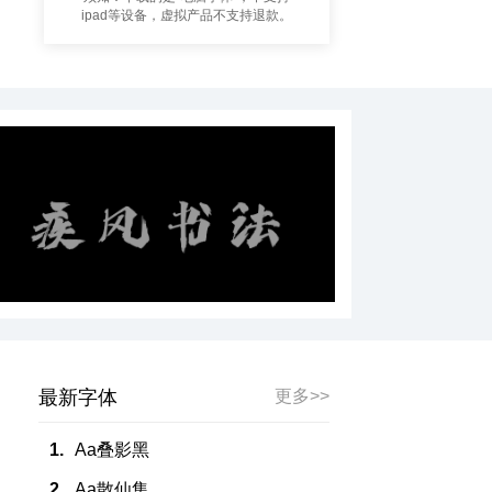
ipad等设备，虚拟产品不支持退款。
最新字体
更多>>
Aa叠影黑
1.
Aa散仙集
2.