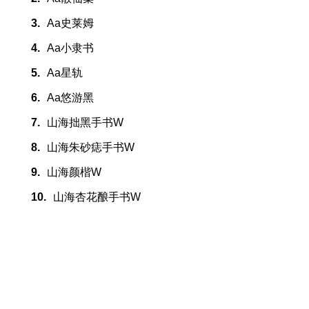
Aa史莱姆
3.
Aa小隶书
4.
Aa星轨
5.
Aa悠游黑
6.
山海拙黑手书W
7.
山海朱砂痣手书W
8.
山海颜楷W
9.
山海杏花酿手书W
10.