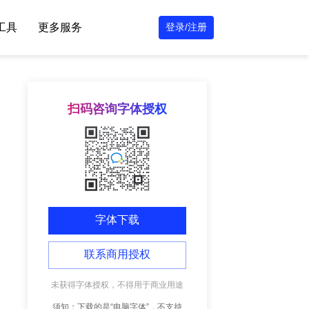
工具
更多服务
登录/注册
扫码咨询字体授权
字体下载
联系商用授权
未获得字体授权，不得用于商业用途
须知：下载的是“电脑字体”，不支持