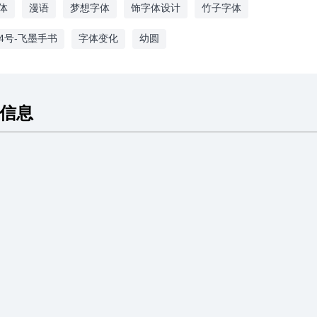
体
漫语
梦想字体
饰字体设计
竹子字体
4号-飞墨手书
字体变化
幼圆
库信息