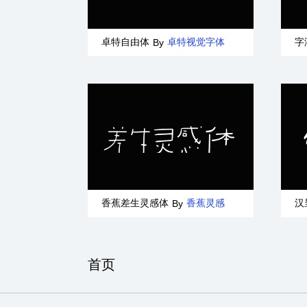
卓特自由体
卓特视觉字体
字
By
香蕉差生灵感体
香蕉灵感
汉
By
首页