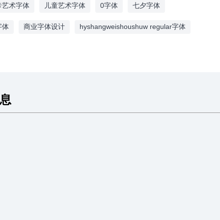
卡艺术字体
儿童艺术字体
0字体
七夕字体
字体
商业字体设计
hyshangweishoushuw regular字体
信息