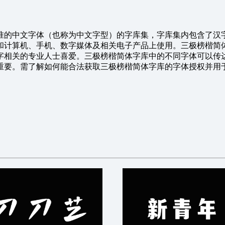
准的中文字体（也称为中文字型）的字库集，字库集内包含了汉
和计算机、手机、数字媒体及相关电子产品上使用。三极榜楷简
字相关的专业人士喜爱。三极榜楷简体字库中的不同字体可以传
重要。需了解如何能合法获取三极榜楷简体字库的字体授权并用