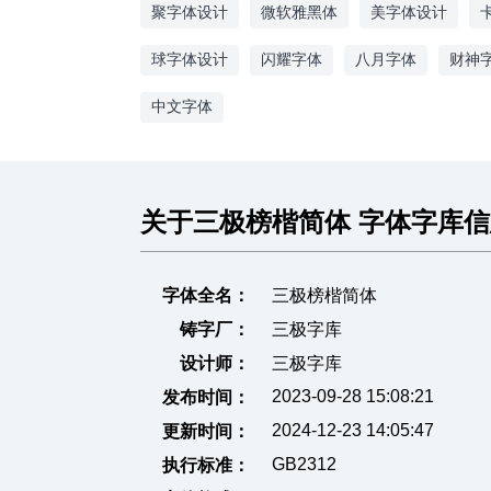
聚字体设计
微软雅黑体
美字体设计
球字体设计
闪耀字体
八月字体
财神
中文字体
关于三极榜楷简体 字体字库
字体全名：
三极榜楷简体
铸字厂：
三极字库
设计师：
三极字库
2023-09-28 15:08:21
发布时间：
2024-12-23 14:05:47
更新时间：
GB2312
执行标准：