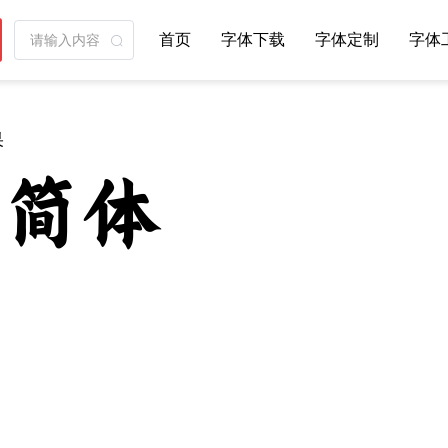
首页
字体下载
字体定制
字体
果