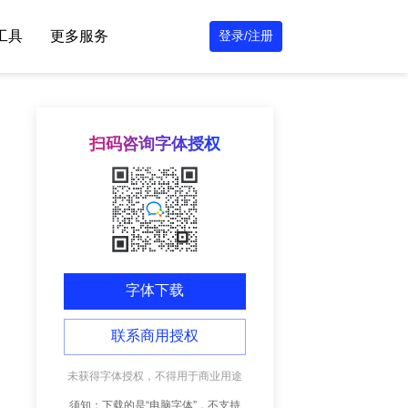
工具
更多服务
登录/注册
扫码咨询字体授权
字体下载
联系商用授权
未获得字体授权，不得用于商业用途
须知：下载的是“电脑字体”，不支持