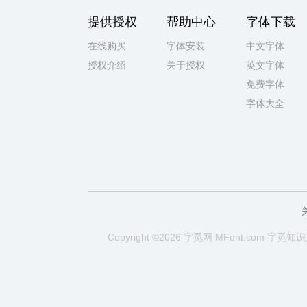
提供授权
帮助中心
字体下载
在线购买
字体安装
中文字体
授权介绍
关于授权
英文字体
免费字体
字体大全
Copyright ©2026 字觅网 MFont.com 字
觅知
识