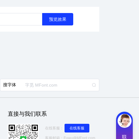
预览效果
搜字体
直接与我们联系
在线客服：
在线客服
联
客服邮箱：
Fuwu@MFont.com