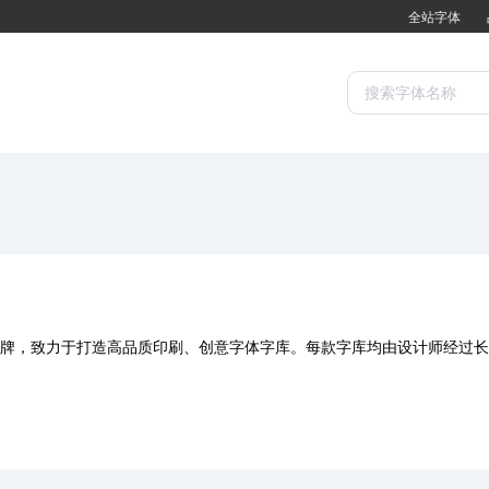
全站字体
品牌，致力于打造高品质印刷、创意字体字库。每款字库均由设计师经过