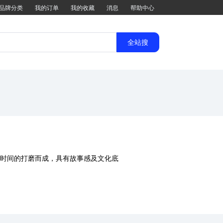
品牌分类
我的订单
我的收藏
消息
帮助中心
全站搜
长时间的打磨而成，具有故事感及文化底