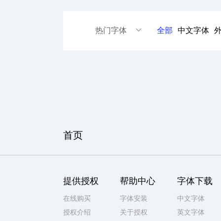
全部
中文字体
首页
提供授权
帮助中心
字体下载
在线购买
字体安装
中文字体
授权介绍
关于授权
英文字体