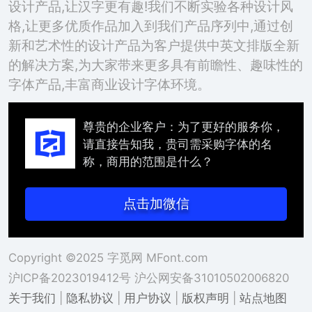
设计产品,让汉字更有趣!我们不断实验各种设计风
格,让更多优质作品加入到我们产品序列中,通过创
新和艺术性的设计产品为客户提供中英文排版全新
的解决方案,为大家带来更多具有前瞻性、趣味性的
字体产品,丰富商业设计字体环境。
尊贵的企业客户：为了更好的服务你，
请直接告知我，贵司需采购字体的名
称，商用的范围是什么？
点击加微信
Copyright ©2025 字觅网 MFont.com
沪ICP备2023019412号
沪公网安备31010502006820
关于我们
|
隐私协议
|
用户协议
|
版权声明
|
站点地图