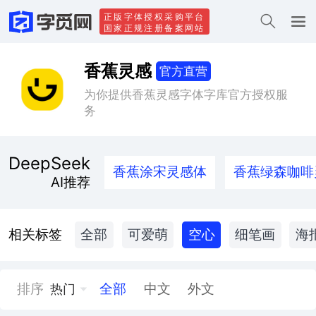
正版字体授权采购平台
国家正规注册备案网站
香蕉灵感
官方直营
为你提供香蕉灵感字体字库官方授权服
务
DeepSeek
香蕉涂宋灵感体
香蕉绿森咖啡
AI推荐
相关标签
全部
可爱萌
空心
细笔画
海
排序
全部
中文
外文
热门