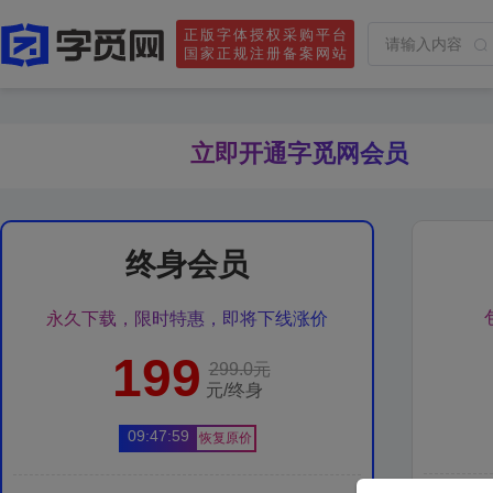
正版字体授权采购平台
国家正规注册备案网站
立即开通字觅网会员
终身会员
永久下载，限时特惠，即将下线涨价
199
299.0元
元/终身
09:47:59
恢复原价