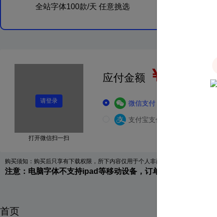
全站字体100款/天 任意挑选
￥199
应付金额
原价2
请登录
微信支付
支付宝支付
打开微信扫一扫
购买须知：购买后只享有下载权限，所下内容仅用于个人非商用学习。字体商用需
注意：电脑字体不支持ipad等移动设备，订单不支持退款，
首页