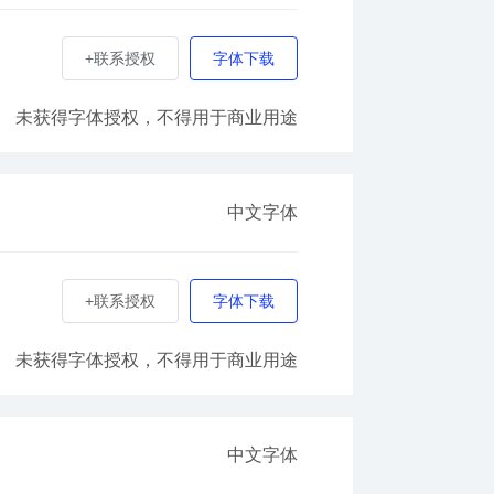
+联系授权
字体下载
未获得字体授权，不得用于商业用途
中文字体
+联系授权
字体下载
未获得字体授权，不得用于商业用途
中文字体