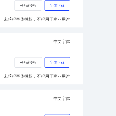
+联系授权
字体下载
未获得字体授权，不得用于商业用途
中文字体
+联系授权
字体下载
未获得字体授权，不得用于商业用途
中文字体