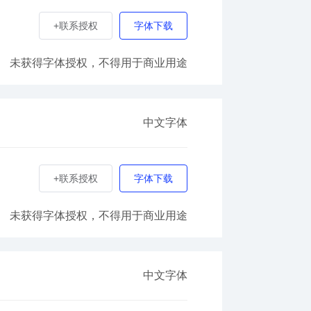
+联系授权
字体下载
未获得字体授权，不得用于商业用途
中文字体
+联系授权
字体下载
未获得字体授权，不得用于商业用途
中文字体