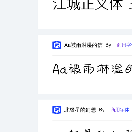
Aa被雨淋湿的信
商用字
By
北极星的幻想
商用字体
By