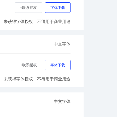
+联系授权
字体下载
未获得字体授权，不得用于商业用途
中文字体
+联系授权
字体下载
未获得字体授权，不得用于商业用途
中文字体