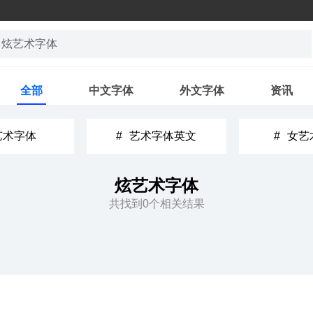
全部
中文字体
外文字体
资讯
艺术字体
艺术字体英文
女艺
#
#
炫艺术字体
共找到0个相关结果