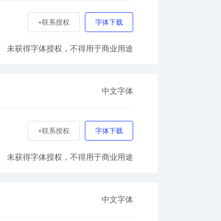
+联系授权
字体下载
未获得字体授权，不得用于商业用途
中文字体
+联系授权
字体下载
未获得字体授权，不得用于商业用途
中文字体