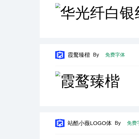
霞鹜臻楷
免费字体
By
站酷小薇LOGO体
免费
By