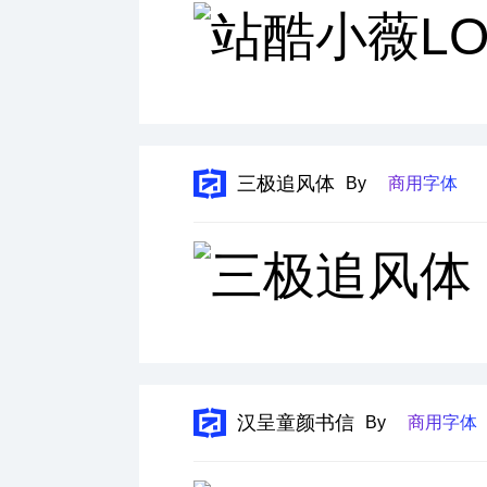
三极追风体
商用字体
By
汉呈童颜书信
商用字体
By