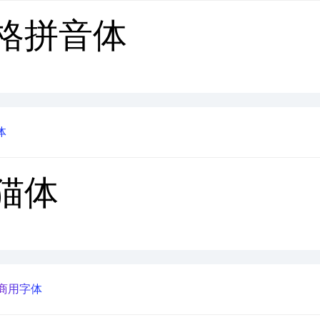
体
商用字体