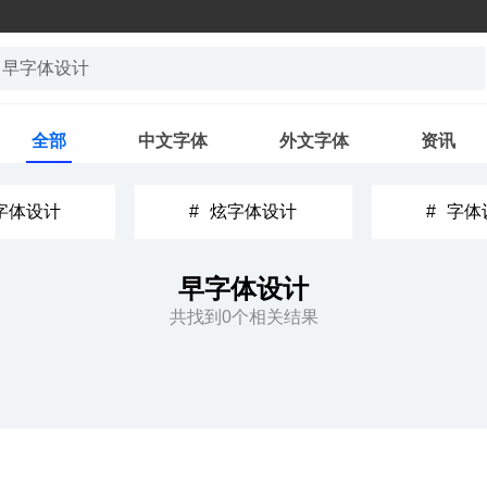
全部
中文字体
外文字体
资讯
字体设计
炫字体设计
字体
#
#
早字体设计
共找到0个相关结果