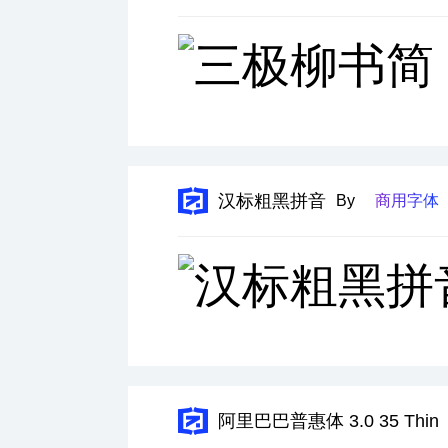
汉标粗黑拼音
商用字体
By
阿里巴巴普惠体 3.0 35 Thin