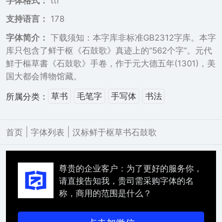
字体格式：
ttf
支持语言：
178
字体简介：
下载须知：本字库非标准GB2312字库。本字
库只包含了鲜于枢《石鼓歌》真迹上的“562个字”。元代
鮮于樞草書《石鼓歌》手卷，作于元大德五年(1301)，美
国大都会博物馆藏。
草书
毛笔字
手写体
书法
所属分类：
|
|
首页
字体列表
汉标鲜于枢草书石鼓歌
尊贵的企业客户：为了更好的服务你，
请直接告知我，贵司需采购字体的名
称，商用的范围是什么？