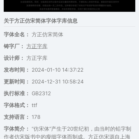
关于
方正仿宋简体
字体字库信息
字体全名：
方正仿宋简体
铸字厂：
方正字库
设计师：
方正字库
发布时间：
2024-01-10 14:37:22
更新时间：
2024-12-31 10:58:24
执行标准：
GB2312
字体格式：
ttf
支持语言：
178
字体简介：
“仿宋体”产生于20世纪初，由当时的铅字制
作者仿宋版书中的瘦细字体而制成。方正仿宋源自上海